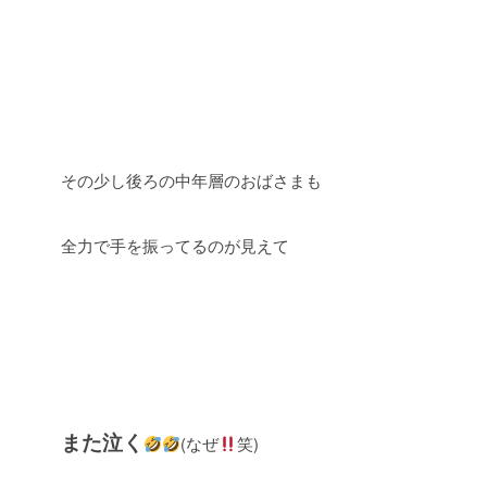
その少し後ろの中年層のおばさまも
全力で手を振ってるのが見えて
また泣く
(なぜ
笑)