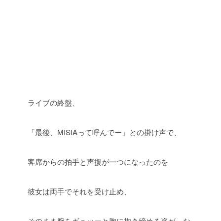
ライブの終盤、
「最後、MISIAって呼んでー」との掛け声で、
客席からの拍手と声援が一つになったのを
彼女は両手でそれを受け止め、
そのまま腕をギュッーと胸に抱き締める姿が、な