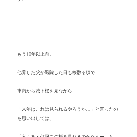
もう
10
年以上前、
他界した父が退院した日も桜散る頃で
車内から城下桜を見ながら
「来年はこれは見られるやろうか
…
」と言ったの
を思い出しては、
「私もあと何回この桜を見れるのかなぁー」と、