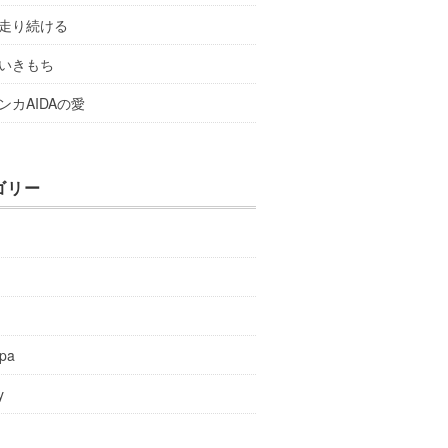
走り続ける
いきもち
ンカAIDAの愛
ゴリー
y
spa
y