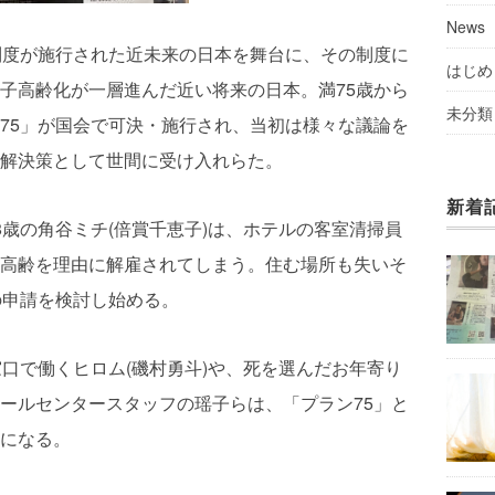
News
制度が施行された近未来の日本を舞台に、その制度に
はじめ
子高齢化が一層進んだ近い将来の日本。満
75
歳から
未分類
75
」が国会で可決・施行され、当初は様々な議論を
解決策として世間に受け入れらた。
新着
8
歳の角谷ミチ
(
倍賞千恵子
)
は、ホテルの客室清掃員
高齢を理由に解雇されてしまう。住む場所も失いそ
の申請を検討し始める。
窓口で働くヒロム
(
磯村勇斗
)
や、死を選んだお年寄り
ールセンタースタッフの瑶子らは、「プラン
75
」と
になる。