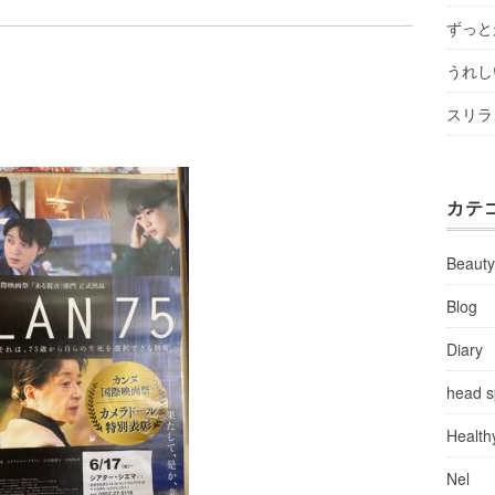
ずっと
うれし
スリラ
カテ
Beaut
Blog
Diary
head 
Health
Nel