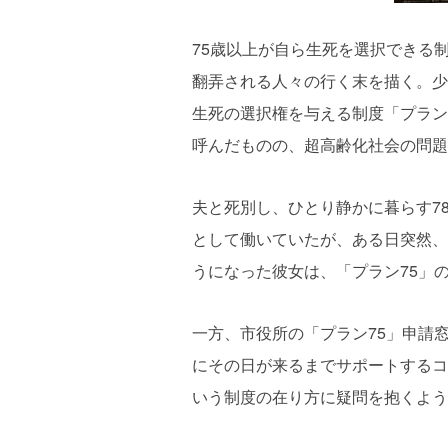
75
歳以上が自ら生死を選択できる
翻弄される人々の行く末を描く。少
生死の選択権を与える制度「プラン
呼んだものの、超高齢化社会の問題
夫と死別し、ひとり静かに暮らす
7
として働いていたが、ある日突然、
うになった彼女は、「プラン
75
」
一方、市役所の「プラン
75
」申請
にその日が来るまでサポートするコ
いう制度の在り方に疑問を抱くよう