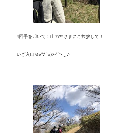
4回手を叩いて！山の神さまにご挨拶して！
いざ入山٩(๑′∀ ‵๑)۶•*¨*•.¸¸♪