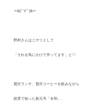
☜Ҩ(ﾟ∀ﾟ)Ҩ☞
野村さんはニヤリとして
「それを気にかけて作ってます」と♡
贅沢ランチ、贅沢コーヒーを飲みながら
絶景で知った新元号「令和」。