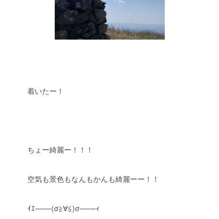
着いたー！
ちょー綺麗ー！！！
空気も景色もなんもかんも綺麗ーー！！
ｲｴ───(σ≧∀≦)σ───ｨ