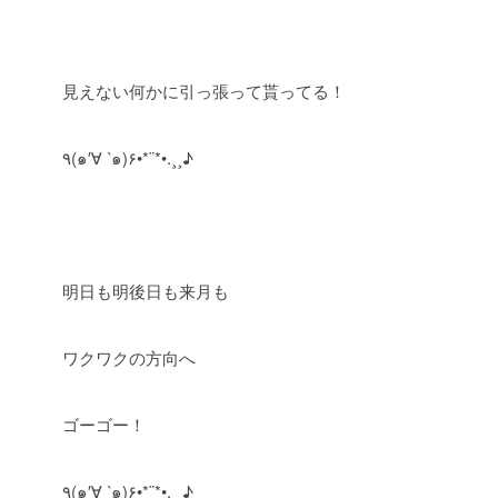
見えない何かに引っ張って貰ってる！
٩(๑′∀ ‵๑)۶•*¨*•.¸¸♪
明日も明後日も来月も
ワクワクの方向へ
ゴーゴー！
٩(๑′∀ ‵๑)۶•*¨*•.¸¸♪