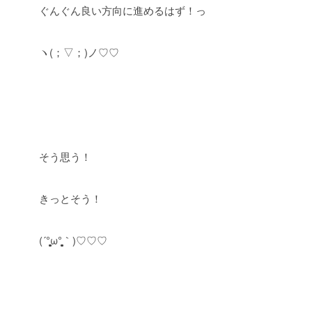
ぐんぐん良い方向に進めるはず！っ
ヽ(；▽；)ノ♡♡
そう思う！
きっとそう！
(´°̥̥̥̥̥̥̥̥ω°̥̥̥̥̥̥̥̥｀)♡♡♡