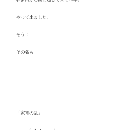
やって来ました。
そう！
その名も
「家電の乱」
━━━(｡Ａ｡)━━━!!