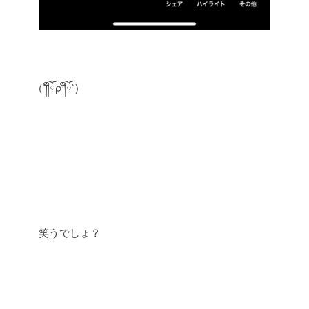
(´༎ຶོρ༎ຶོ`)
笑うでしょ？