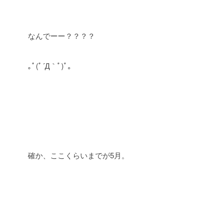
なんでーー？？？？
｡ﾟ(ﾟ´Д｀ﾟ)ﾟ｡
確か、ここくらいまでが5月。