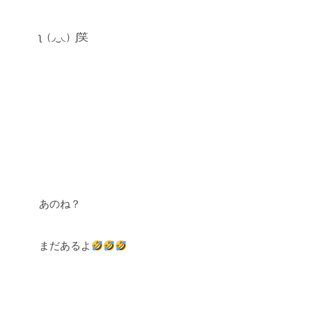
ʅ（◞‿◟）ʃ笑
あのね？
まだあるよ