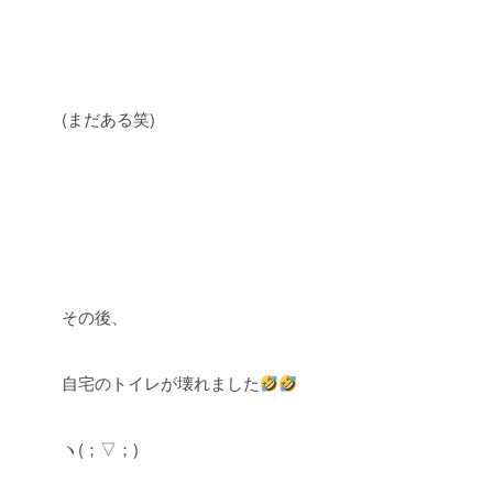
(まだある笑)
その後、
自宅のトイレが壊れました
ヽ(；▽；)