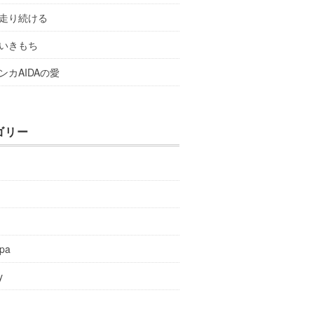
走り続ける
いきもち
ンカAIDAの愛
ゴリー
y
spa
y