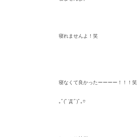
寝れませんよ！笑
寝なくて良かったーーーー！！！笑
｡ﾟ(ﾟ´Д`ﾟ)ﾟ｡♡