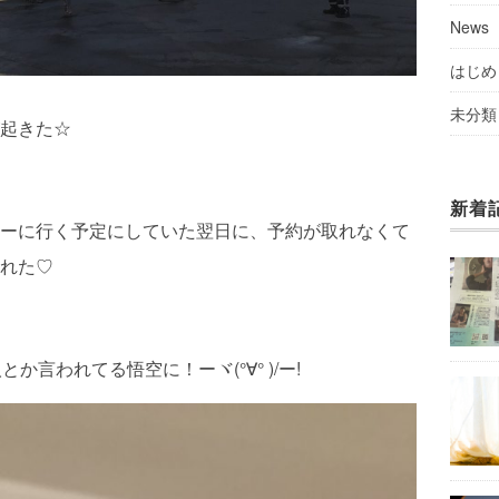
News
はじめ
未分類
起きた☆
新着
ーに行く予定にしていた翌日に、予約が取れなくて
れた♡
か言われてる悟空に！ーヾ(°∀° )/ー!