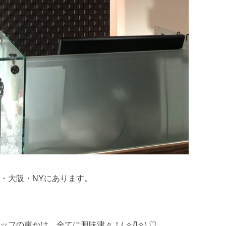
・大阪・NYにあります。
フの声かけ、全てに興味津々！( ✧Д✧) ♡