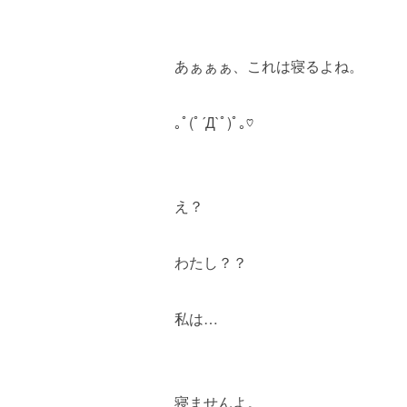
あぁぁぁ、これは寝るよね。
｡ﾟ(ﾟ´Д`ﾟ)ﾟ｡♡
え？
わたし？？
私は…
寝ませんよ。