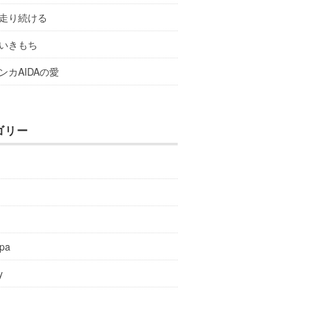
走り続ける
いきもち
ンカAIDAの愛
ゴリー
y
spa
y