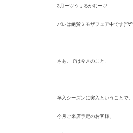
3月ー♡うぇるかむー♡
パレは絶賛ミモザフェア中です(*’∀’*
さあ、では今月のこと。
卒入シーズンに突入ということで、
今月ご来店予定のお客様、