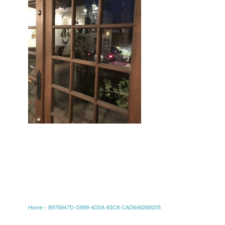
Home
›
B976947D-D899-4D0A-83C8-CAD64626B205