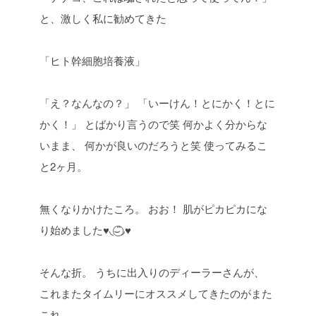
と、激しく私に勧めてきた
「ヒト幹細胞培養液」
「え？なんなの？」
「いーけん！とにかく！とに
かく！」
とばかり言うので笑
何かよく分からな
いまま、
何かが良いのだろうと笑
使ってみるこ
と2ヶ月。
無くなりかけたころ。
おお！
肌がピカピカにな
り始めました♥︎◟⌣̈⃝◞♥︎
そんな折。
うちに出入りのディーラーさんが、
これまたタイムリーにオススメしてきたのがまた
これ。