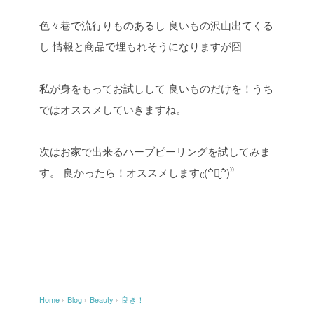
色々巷で流行りものあるし
良いもの沢山出てくる
し
情報と商品で埋もれそうになりますが囧
私が身をもってお試しして
良いものだけを！うち
ではオススメしていきますね。
次はお家で出来るハーブピーリングを試してみま
す。
良かったら！オススメします₍₍(꒪່౪̮꒪່)⁾⁾
Home
›
Blog
›
Beauty
›
良き！