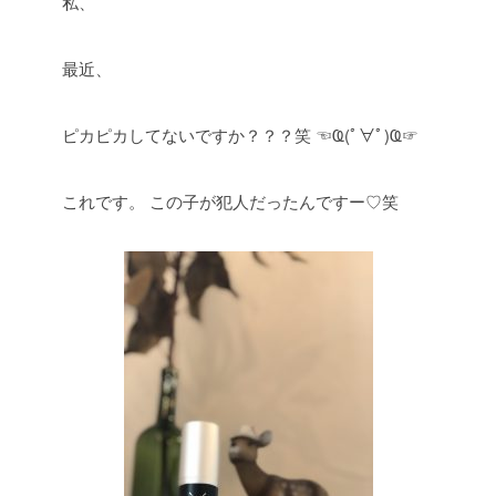
私、
最近、
ピカピカしてないですか？？？笑
☜Ҩ(ﾟ∀ﾟ)Ҩ☞
これです。
この子が犯人だったんですー♡笑