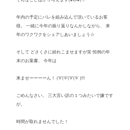
年内の予定にパレを組み込んで頂いているお客
様。
一緒に今年の振り返りなんかしながら、
来
年のワクワクをシェアしあいましょう☆
そして
どさくさに紛れこませますが笑
恒例の年
末のお葉書、
今年は
来ませーーーーん！
(‘ﾛ'(‘ﾛ'(‘ﾛ'(‘ﾛ’ )!!!
ごめんなさい。
三大言い訳の１つみたいで嫌です
が。
時間が取れませんでした！